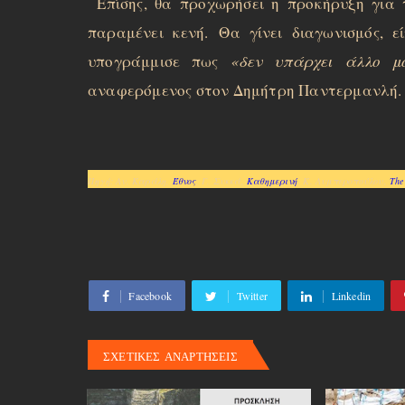
Επίσης, θα προχωρήσει η προκήρυξη για
παραμένει κενή.
Θα γίνει διαγωνισμός, ε
υπογράμμισε πως
«δεν υπάρχει άλλο μ
αναφερόμενος στον Δημήτρη Παντερμανλή.
Πηγή: Αν. Καράλη,
Έθνος
, Γ. Συκκά,
Καθημερινή
, Κ. Λυμπεροπούλου,
The
Facebook
Twitter
Linkedin
ΣΧΕΤΙΚΕΣ ΑΝΑΡΤΗΣΕΙΣ