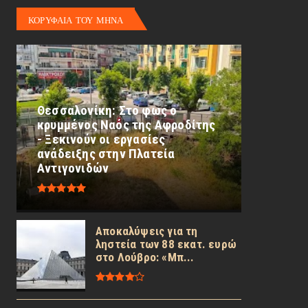
ΚΟΡΥΦΑΙΑ ΤΟΥ ΜΗΝΑ
Θεσσαλονίκη: Στο φως ο
κρυμμένος Ναός της Αφροδίτης
- Ξεκινούν οι εργασίες
ανάδειξης στην Πλατεία
Αντιγονιδών
Αποκαλύψεις για τη
ληστεία των 88 εκατ. ευρώ
στο Λούβρο: «Μπ...