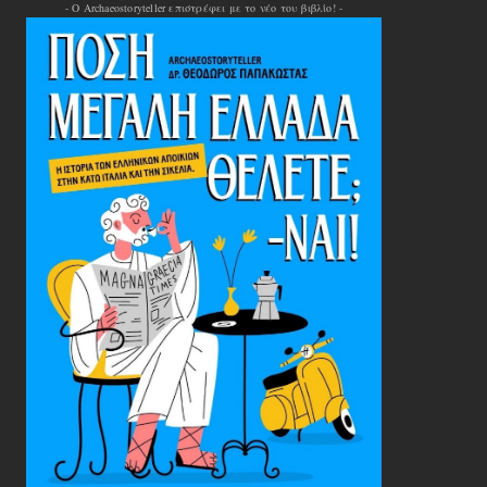
- Ο Archaeostoryteller επιστρέφει με το νέο του βιβλίο! -