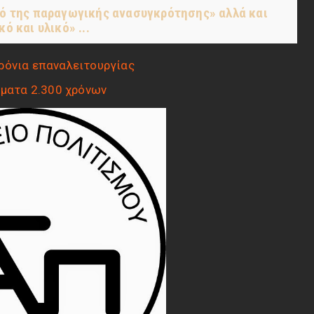
μό της παραγωγικής ανασυγκρότησης» αλλά και
 και υλικό» ...
ρόνια επαναλειτουργίας
ήματα 2.300 χρόνων