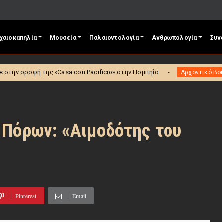
χαιοκαπηλία
Μουσεία
Παλαιοντολογία
Ανθρωπολογία
Συν
asa con Pacificio» στην Πομπηία
ΥΠΠΟ: Πρ
Αρχοντικό Βουβάλη
 Πόρων: «Αιμοδότης του
Pinterest
Email