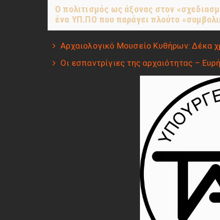
Ο πολιτισμός ως άξονας στον «σχεδιασ
ένα ΥΠ.ΠΟ που παράγει πλούτο «συμβολικό
Αρχαιολογικό Μουσείο Κυθήρων: Δέκα χ
Οι εσπαντρίγιες της αρχαιότητας – Ευρ