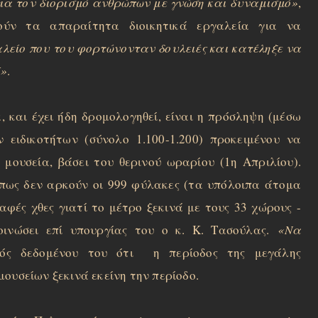
ια τον διορισμό ανθρώπων με γνώση και δυναμισμό»
,
ούν τα απαραίτητα διοικητικά εργαλεία για να
λείο που του φορτώνονταν δουλειές και κατέληξε να
ό»
.
, και έχει ήδη δρομολογηθεί, είναι η πρόσληψη (μέσω
ιδικοτήτων (σύνολο 1.100-1.200) προκειμένου να
 μουσεία, βάσει του θερινού ωραρίου (1η Απριλίου).
πως δεν αρκούν οι 999 φύλακες (τα υπόλοιπα άτομα
σαφές χθες γιατί το μέτρο ξεκινά με τους 33 χώρους -
οινώσει επί υπουργίας του ο κ. Κ. Τασούλας.
«Να
γός δεδομένου του ότι η περίοδος της μεγάλης
ουσείων ξεκινά εκείνη την περίοδο.