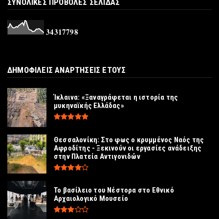
ΣΥΝΟΛΙΚΕΣ ΠΡΟΒΟΛΕΣ ΣΕΛΙΔΑΣ
επιστολή επιβάτη του Τ...
Ιούλιος 25, 2026
3
4
3
1
7
7
9
8
ICOMOS
Δημόσιο διάλογο για τα διαχειριστικά
σχέδια ζητάει το Ελληνι...
ΔΗΜΟΦΙΛΕΙΣ ΑΝΑΡΤΗΣΕΙΣ ΕΤΟΥΣ
Ιούλιος 25, 2026
Ίκλαινα: «Ξαναγράφεται η ιστορία της
μυκηναϊκής Ελλάδας»
Θεσσαλονίκη: Στο φως ο κρυμμένος Ναός της
Αφροδίτης - Ξεκινούν οι εργασίες ανάδειξης
στην Πλατεία Αντιγονιδών
Το βασίλειο του Νέστορα στο Εθνικό
Αρχαιολογικό Μουσείο