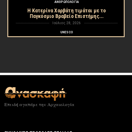
ΑΝΘΡΩΠΟΛΟΓΙΑ
Η Κατερίνα Χαρβάτη τιμάται με το
Παγκόσμιο Βραβείο Επιστήμης...
Ιούλιος 28, 2026
UNESCO
Η UNESCO έβαλε την αρχαία ελληνική
Χερσόνησο της Κριμαίας στ...
Ιούλιος 26, 2026
UNESCO
Ο Ολυμπος εγγράφεται ομόφωνα στον
Κατάλογο Παγκόσμιας Κληρον...
Ιούλιος 26, 2026
MIT
Τι κοινό έχουν Αριστοτέλης και AI; Ο δρ
Επειδή αγαπάμε την Αρχαιολογία
Ανδρέας Καρατσώλης ε...
Ιούλιος 25, 2026
ΕΚΔΗΛΩΣΕΙΣ
«Περνάμε υπέροχα»: Στο «σφυρί» σπάνια