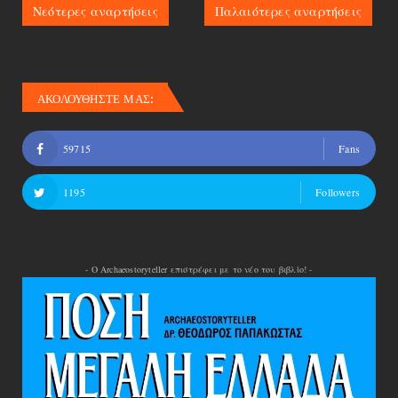
Νεότερες αναρτήσεις
Παλαιότερες αναρτήσεις
ΑΚΟΛΟΥΘΗΣΤΕ ΜΑΣ:
59715
Fans
1195
Followers
- Ο Archaeostoryteller επιστρέφει με το νέο του βιβλίο! -