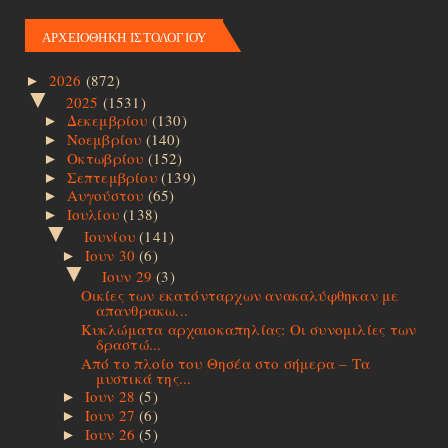
ΑΡΧΕΙΟΘΗΚΗ ΙΣΤΟΛΟΓΙΟΥ
2026
(872)
►
▼
2025
(1531)
Δεκεμβρίου
(130)
►
Νοεμβρίου
(140)
►
Οκτωβρίου
(152)
►
Σεπτεμβρίου
(139)
►
Αυγούστου
(65)
►
Ιουλίου
(138)
►
▼
Ιουνίου
(141)
Ιουν 30
(6)
►
▼
Ιουν 29
(3)
Οικίες των εκατόνταρχων ανακαλύφθηκαν με
απανθρακω...
Κυκλώματα αρχαιοκαπηλίας: Οι συνομιλίες των
δραστώ...
Από το πλοίο του Θησέα στο σήμερα – Τα
μυστικά της...
Ιουν 28
(5)
►
Ιουν 27
(6)
►
Ιουν 26
(5)
►