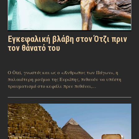
Εγκεφαλική βλάβη στον Ότζι πριν
τον θάνατό του
Ο Ötzi, γνωστός και ως ο «Άνθρωπος των Πάγων», η
παλαιότερη μούμια της Ευρώπης, πιθανόν να υπέστη
τραυματισμό στο κεφάλι πριν πεθάνει,...