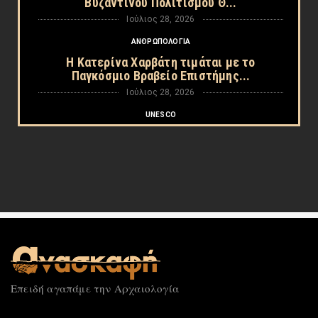
Βυζαντινού Πολιτισμού Θ...
Ιούλιος 28, 2026
ΑΝΘΡΩΠΟΛΟΓΙΑ
Η Κατερίνα Χαρβάτη τιμάται με το
Παγκόσμιο Βραβείο Επιστήμης...
Ιούλιος 28, 2026
UNESCO
Η UNESCO έβαλε την αρχαία ελληνική
Χερσόνησο της Κριμαίας στ...
Ιούλιος 26, 2026
UNESCO
Ο Ολυμπος εγγράφεται ομόφωνα στον
Κατάλογο Παγκόσμιας Κληρον...
Ιούλιος 26, 2026
MIT
Τι κοινό έχουν Αριστοτέλης και AI; Ο δρ
Επειδή αγαπάμε την Αρχαιολογία
Ανδρέας Καρατσώλης ε...
Ιούλιος 25, 2026