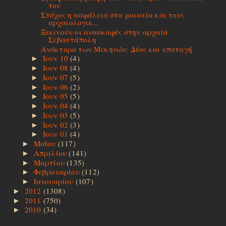
του
Στόχος η ασφάλεια στα μουσεία και τους
αρχαιολογικ...
Ξεκινούν οι ανασκαφές στην αρχαία
Σεβαστάπολη
Ανάκτορο των Μυκηνών: Δέος και υποταγή
Ιουν 10
(4)
►
Ιουν 08
(4)
►
Ιουν 07
(5)
►
Ιουν 06
(2)
►
Ιουν 05
(5)
►
Ιουν 04
(4)
►
Ιουν 03
(5)
►
Ιουν 02
(3)
►
Ιουν 01
(4)
►
Μαΐου
(117)
►
Απριλίου
(141)
►
Μαρτίου
(135)
►
Φεβρουαρίου
(112)
►
Ιανουαρίου
(107)
►
2012
(1308)
►
2011
(750)
►
2010
(34)
►