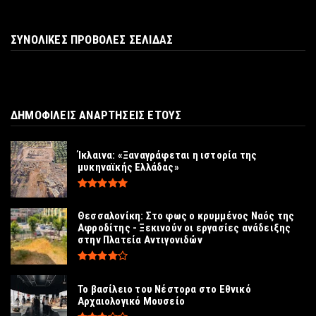
ΕΚΔΗΛΩΣΕΙΣ
«Περνάμε υπέροχα»: Στο «σφυρί» σπάνια
ΣΥΝΟΛΙΚΕΣ ΠΡΟΒΟΛΕΣ ΣΕΛΙΔΑΣ
επιστολή επιβάτη του Τ...
Ιούλιος 25, 2026
ICOMOS
Δημόσιο διάλογο για τα διαχειριστικά
ΔΗΜΟΦΙΛΕΙΣ ΑΝΑΡΤΗΣΕΙΣ ΕΤΟΥΣ
σχέδια ζητάει το Ελληνι...
Ιούλιος 25, 2026
Ίκλαινα: «Ξαναγράφεται η ιστορία της
μυκηναϊκής Ελλάδας»
Θεσσαλονίκη: Στο φως ο κρυμμένος Ναός της
Αφροδίτης - Ξεκινούν οι εργασίες ανάδειξης
στην Πλατεία Αντιγονιδών
Το βασίλειο του Νέστορα στο Εθνικό
Αρχαιολογικό Μουσείο