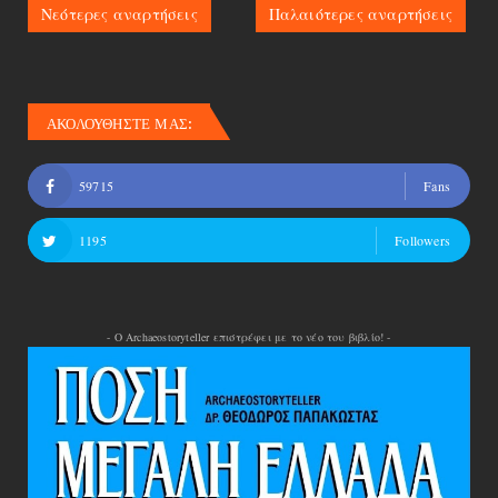
Νεότερες αναρτήσεις
Παλαιότερες αναρτήσεις
ΑΚΟΛΟΥΘΗΣΤΕ ΜΑΣ:
59715
Fans
1195
Followers
- Ο Archaeostoryteller επιστρέφει με το νέο του βιβλίο! -