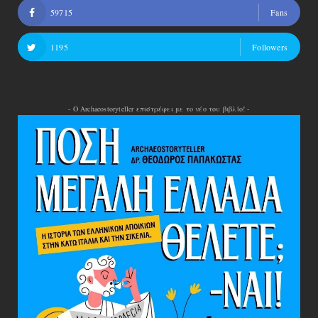
59715
Fans
1195
Followers
- Ο Archaeostoryteller επιστρέφει με το νέο του βιβλίο! -