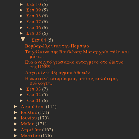
Σεπ 10
(5)
►
Σεπ 09
(5)
►
Σεπ 08
(6)
►
Σεπ 07
(6)
►
Σεπ 06
(6)
►
Σεπ 05
(6)
►
▼
Σεπ 04
(5)
Βομβαρδίζοντας την Πομπηία
Τα χάλκινα της Βουβώνας: Μια αρχαία πόλη και
μια ι...
Ένα ανοιχτό γεωπάρκο ενταγμένο στο δίκτυο
της UNES...
Aργυρό δεκάδραχμον Aθηνών
Η σκοτεινή ιστορία μιας από τις καλύτερες
συλλογές...
Σεπ 03
(7)
►
Σεπ 02
(5)
►
Σεπ 01
(6)
►
Αυγούστου
(114)
►
Ιουλίου
(171)
►
Ιουνίου
(170)
►
Μαΐου
(171)
►
Απριλίου
(162)
►
Μαρτίου
(176)
►